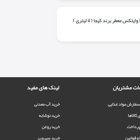
تکس معطر برند کیجا ( 4 لیتری )
ت مشتریان
لینک های مفید
فارش مواد غذایی
خرید آب معدنی
 کالاها
خرید نوشابه
رداخت
خرید روغن
و قوانین
خرید سیروپ