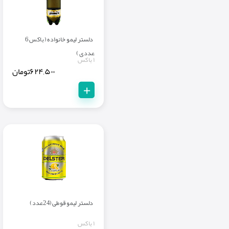
دلستر لیمو خانواده ( باکس 6
عددی )
۱ باکس
۶۲۴,۵۰۰
تومان
+
دلستر لیمو قوطی (24عدد)
۱ باکس