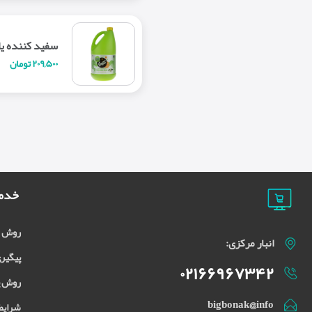
سفید کننده یا وای
۲۰۹,۵۰۰ تومان
خدما
روش س
انبار مرکزی:
پیگیری
۰۲۱۶۶۹۶۷۳۴۲
روش پ
bigbonak@info
شرایط 