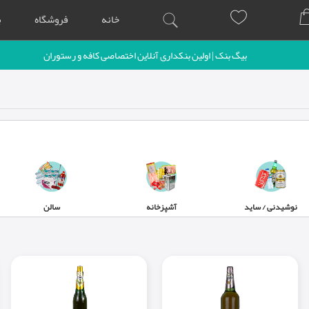
خانه
فروشگاه
ب
بیگ بنک | اولین بنکداری آنلاین اختصاصی کافه و رستوران
نوشیدنی / ساید
آشپزخانه
سالن