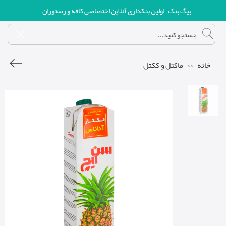
بیگ بنک | اولین بنکداری آنلاین اختصاصی کافه و رستوران
خانه
ماکتل و ککتل