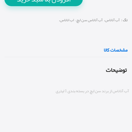
تگ :
آب آناناس،
آب آناناس سن ایچ،
اب اناناس،
مشخصات کالا
توضیحات
آب آناناس از برند سن ایچ در بسته بندی 1 لیتری