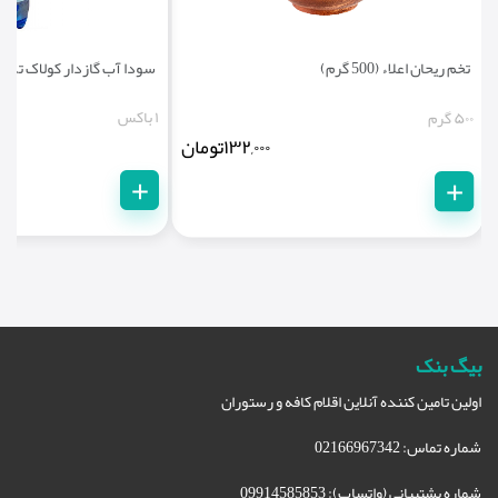
تخم ریحان اعلاء (500 گرم)
سودا آب گازدار کولاک تکنفره (با
۱ باکس
۵۰۰ گرم
۱۳۲,۰۰۰
تومان
+
+
بیگ بنک
اولین تامین کننده آنلاین اقلام کافه و رستوران
شماره تماس: 02166967342
شماره پشتیبانی (واتساپ): 09914585853